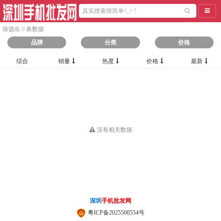
导航
筛选出
0
条数据
品牌
分类
价格
综合
销量
热度
价格
最新
没有相关数据
深圳
手机批发网
粤ICP备2025500554号