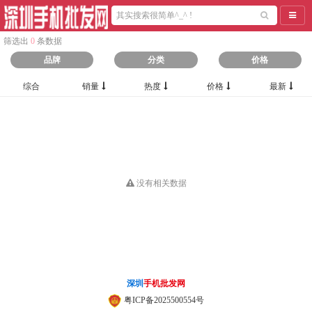
导航
筛选出
0
条数据
品牌
分类
价格
综合
销量
热度
价格
最新
没有相关数据
深圳
手机批发网
粤ICP备2025500554号