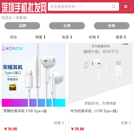
导航
筛选出
4
条数据
品牌
分类
价格
综合
销量
热度
价格
最新
荣耀经典耳机 USB Type-c版
华为经典耳机（USB Type-c版）
销量 0
销量 0
￥39.00
￥39.00