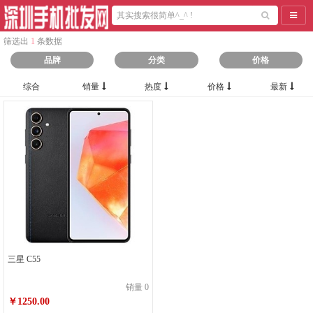
导航
筛选出
1
条数据
品牌
分类
价格
综合
销量
热度
价格
最新
三星 C55
销量 0
￥1250.00