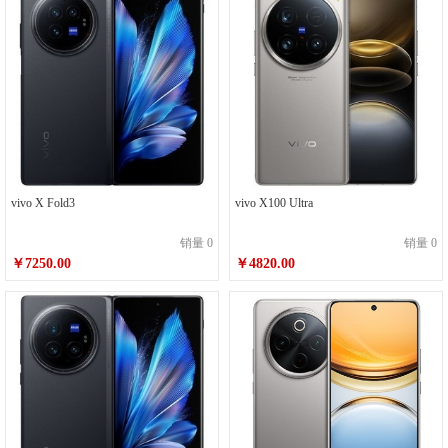
vivo X Fold3
vivo X100 Ultra
销量 0
销量 0
￥7250.00
￥4820.00