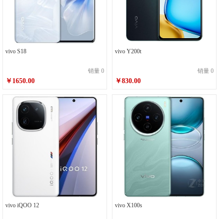
vivo S18
vivo Y200t
销量 0
销量 0
￥1650.00
￥830.00
vivo iQOO 12
vivo X100s