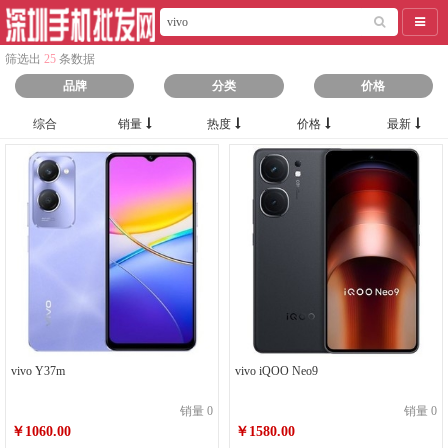
导航
筛选出
25
条数据
品牌
分类
价格
综合
销量
热度
价格
最新
vivo Y37m
vivo iQOO Neo9
销量 0
销量 0
￥1060.00
￥1580.00