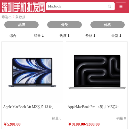
导航
筛选出
7
条数据
品牌
分类
价格
综合
销量
热度
价格
最新
Apple MacBook Air M2芯片 13.6寸
AppleMacBook Pro 14英寸 M3芯片
销量 0
销量 0
￥5200.00
￥9100.00-9300.00