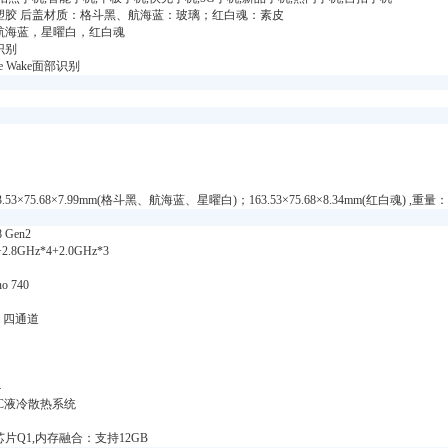
塑胶 后盖材质：格斗黑、航海蓝：玻璃；红白魂：素皮
航海蓝，星曜白，红白魂
识别
e Wake面部识别
3.53×75.68×7.99mm(格斗黑、航海蓝、星曜白)；163.53×75.68×8.34mm(红白魂
Gen2
+2.8GHz*4+2.0GHz*3
o 740
X 四通道
4
VC液冷散热系统
片Q1,内存融合：支持12GB