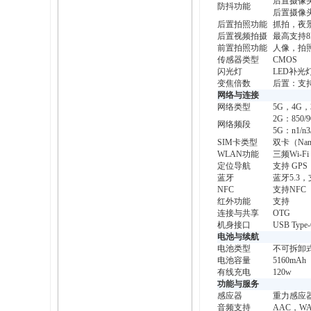
后置摄像头
防抖功能
后置摄像
后置拍照功能
抓拍，夜
后置视频拍摄
最高支持8
前置拍照功能
人像，拍
传感器类型
CMOS
闪光灯
LED补光
变焦倍数
后置：支持
网络与连接
网络类型
5G，4G，
2G：850/9
网络频段
5G：n1/n3/
SIM卡类型
双卡（Nan
WLAN功能
三频Wi-Fi
定位导航
支持 GPS
蓝牙
蓝牙5.3，支
NFC
支持NFC
红外功能
支持
连接与共享
OTG
机身接口
USB Typ
电池与续航
电池类型
不可拆卸式电
电池容量
5160mAh
有线充电
120w
功能与服务
感应器
重力感应器
音频支持
AAC，WA