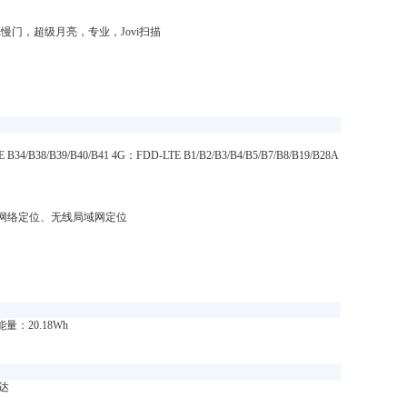
门，超级月亮，专业，Jovi扫描
34/B38/B39/B40/B41 4G：FDD-LTE B1/B2/B3/B4/B5/B7/B8/B19/B28A
S、蜂窝网络定位、无线局域网定位
量：20.18Wh
达