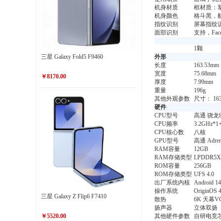
机身材质
框材质：
机身颜色
格斗黑，
指纹识别
屏幕指纹
面部识别
支持，Fac
1颗
三星 Galaxy Fold5 F9460
外形
长度
163.53mm
宽度
75.68mm
￥8170.00
厚度
7.99mm
重量
196g
其他外观参数
尺寸： 16
硬件
CPU型号
高通 骁龙8 
CPU频率
3.2GHz*1
CPU核心数
八核
GPU型号
高通 Adren
RAM容量
12GB
RAM存储类型
LPDDR5
ROM容量
256GB
ROM存储类型
UFS 4.0
出厂系统内核
Android 14
操作系统
OriginOS 
三星 Galaxy Z Flip6 F7410
散热
6K 天幕
扬声器
立体双扬
￥5520.00
其他硬件参数
自研电竞芯