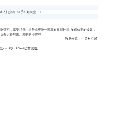
×1快速入门指南 ×1手机包装盒 ×1
测证明，享受15日内退货或更换一部享有重新计算1年保修期的设备，
者现有设备后盖。更换的部件和
数据来源： 中关村在线
,vivo iQOO Neo9进货渠道。