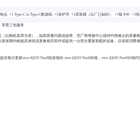
电头 ×1 Type-C to Type-C数据线 ×1保护壳 ×1原装膜（出厂已贴好） ×1取卡针 
，享受三包服务
起（以购机发票为准），如因质量问题或故障，凭厂商维修中心或特约维修点的质量检
上在质保期内根据具体情况更换相关部件或提供一台部分重新装配的设备，仅保留消费
更新vivo iQOO Neo9批发报价,vivo iQOO Neo9价格，vivo iQOO Neo9分销代理