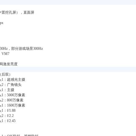
中置挖孔屏），直面屏
px
30Hz，部分游戏场景300Hz
VM7
ts全局激发亮度
（后双）
头1：超感光主摄
头2：广角镜头
头1：主摄
1：5000万像素
2：800万像素
1：1600万像素
：f/1.88
：f/2.2
：f/2.45