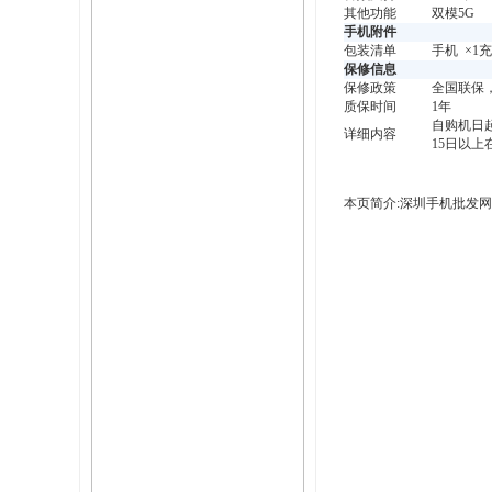
其他功能
双模5G
手机附件
包装清单
手机 ×1充
保修信息
保修政策
全国联保
质保时间
1年
自购机日
详细内容
15日以
本页简介:深圳手机批发网提供每日