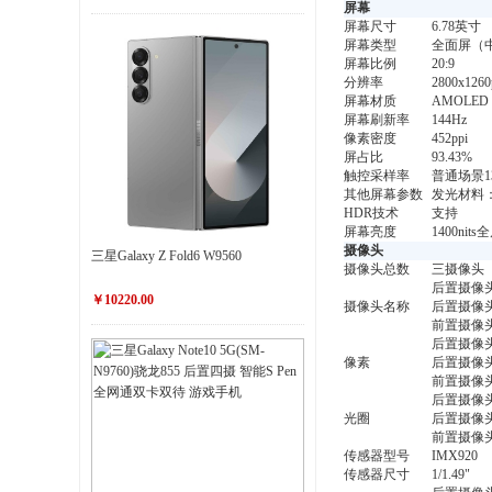
屏幕
屏幕尺寸
6.78英寸
屏幕类型
全面屏（
屏幕比例
20:9
分辨率
2800x1260
屏幕材质
AMOLED
屏幕刷新率
144Hz
像素密度
452ppi
屏占比
93.43%
触控采样率
普通场景1
其他屏幕参数
发光材料：
HDR技术
支持
屏幕亮度
1400ni
摄像头
三星Galaxy Z Fold6 W9560
摄像头总数
三摄像头
后置摄像
￥10220.00
摄像头名称
后置摄像
前置摄像
后置摄像头
像素
后置摄像头
前置摄像头
后置摄像头1
光圈
后置摄像头2
前置摄像头1
传感器型号
IMX920
传感器尺寸
1/1.49"