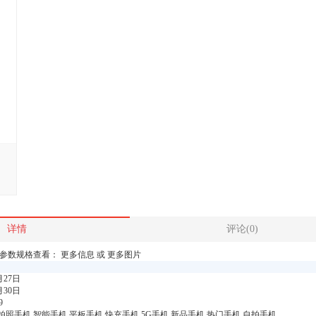
详情
评论(0)
56GB)参数规格查看： 更多信息 或 更多图片
月27日
月30日
9
拍照手机,智能手机,平板手机,快充手机,5G手机,新品手机,热门手机,自拍手机