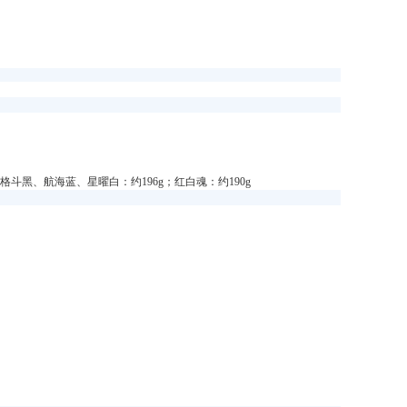
) ,重量：格斗黑、航海蓝、星曜白：约196g；红白魂：约190g