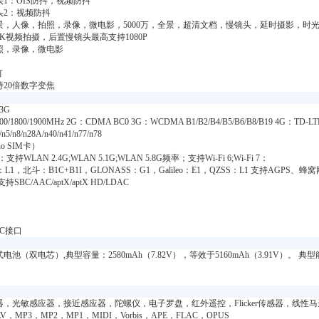
1：OIS防抖，视频防抖
头2：视频防抖
景，人像，拍照，录像，微电影，5000万，全景，超清文档，慢镜头，延时摄影，时光慢
K视频拍摄，后置慢镜头最高支持1080P
照，录像，微电影
灯
20倍数字变焦
3G
00/1800/1900MHz 2G：CDMA BC0 3G：WCDMA B1/B2/B4/B5/B6/B8/B19 4G：TD-LTE B
n5/n8/n28A/n40/n41/n77/n78
o SIM卡）
：支持WLAN 2.4G;WLAN 5.1G;WLAN 5.8G频率；支持Wi-Fi 6;Wi-Fi 7：
：L1，北斗：B1C+B1I，GLONASS：G1，Galileo：E1，QZSS：L1 支持AGP
持SBC/AAC/aptX/aptX HD/LDAC
e-C接口
池（双电芯）,典型容量：2580mAh（7.82V），等效于5160mAh（3.91V）。 典型能
，光敏感应器，接近感应器，陀螺仪，电子罗盘，红外遥控，Flicker传感器，线性马
V，MP3，MP2，MP1，MIDI，Vorbis，APE，FLAC，OPUS