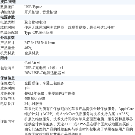
接口/按键
数据接口
USB Type-c
功能按键
开关按键，音量按键
电源参数
电池类型
聚合物锂电池
续航时间
使用无线局域网浏览网页，或观看视频，最长可达10小时
电源适配器
Type-C电源供应器
外观参数
产品尺寸
247.6×178.5×6.1mm
产品重量
462g
机壳材质
金属材质
附件
iPad Air x1
USB-C充电线（1米） x1
包装清单
20W USB-C电源适配器 x1
保修信息
保修政策
全国联保，享受三包服务
质保时间
1年
质保备注
整机1年保修，主要部件2年保修
客服电话
400-666-8800
电话备注
24小时服务
苹果公司为所有在保修期内的苹果产品提供全球保修服务。AppleCare
维护计划（ACPP）或 AppleCare优质服务与技术支持方案（APSS）
扩展的维修服务、技术支持同样为苹果桌面型电脑、服务器和显示器
详细内容
提供全球保修服务。无论ACPP或APSS是在哪个国家或地区购买的，
由它们涵盖的产品的维修服务与响应时间都取决于苹果在使用产品的
所在国家或地区的苹果产品维修细则。