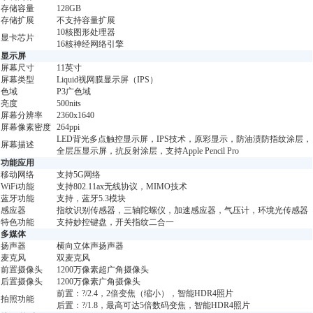
存储容量
128GB
存储扩展
不支持容量扩展
10核图形处理器
显卡芯片
16核神经网络引擎
显示屏
屏幕尺寸
11英寸
屏幕类型
Liquid视网膜显示屏（IPS）
色域
P3广色域
亮度
500nits
屏幕分辨率
2360x1640
屏幕像素密度
264ppi
LED背光多点触控显示屏，IPS技术，原彩显示，防油渍防指纹涂层，
屏幕描述
全层压显示屏，抗反射涂层，支持Apple Pencil Pro
功能应用
移动网络
支持5G网络
WiFi功能
支持802.11ax无线协议，MIMO技术
蓝牙功能
支持，蓝牙5.3模块
感应器
指纹识别传感器，三轴陀螺仪，加速感应器，气压计，环境光传感器
特色功能
支持妙控键盘，开关指纹二合一
多媒体
扬声器
横向立体声扬声器
麦克风
双麦克风
前置摄像头
1200万像素超广角摄像头
后置摄像头
1200万像素广角摄像头
前置：?/2.4，2倍变焦（缩小），智能HDR4照片
拍照功能
后置：?/1.8，最高可达5倍数码变焦，智能HDR4照片