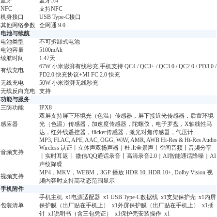
蓝牙
蓝牙5.4
NFC
支持NFC
机身接口
USB Type-C接口
其他网络参数
全网通 9.0
电池与续航
电池类型
不可拆卸式电池
电池容量
5100mAh
续航时间
1.47天
67W 小米澎湃有线秒充,手机支持 QC4 / QC3+ / QC3.0 / QC2.0 / PD3.0 /
有线充电
PD2.0 快充协议+MI FC 2.0 快充
无线充电
50W 小米澎湃无线秒充
无线反向充电
支持
功能与服务
三防功能
IPX8
双屏支持屏下环境光（色温）传感器，屏下接近光传感器，后置环境
感应器
光（色温）传感器，加速度传感器，陀螺仪，电子罗盘，X轴线性马
达，红外线遥控器，flicker传感器，激光对焦传感器，气压计
MP3, FLAC, APE, AAC, OGG, WAV, AMR, AWB Hi-Res & Hi-Res Audio
Wireless 认证丨立体声双扬声器｜杜比全景声丨空间音频丨音频分享
音频支持
丨实时耳返丨 微信/QQ通话录音丨高清录音2.0｜AI智能通话降噪｜AI
声纹降噪
MP4，MKV，WEBM，3GP 播放 HDR 10, HDR 10+, Dolby Vision 视
视频支持
频内容时支持高动态范围显示
手机附件
手机主机 x1电源适配器 x1 USB Type-C数据线 x1支架保护壳 x1内屏
包装清单
保护膜（出厂贴在手机上） x1外屏保护膜（出厂贴在手机上） x1插
针 x1说明书（含三包凭证） x1保护壳安装操作 x1