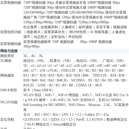
后置视频拍摄
720P?视频拍摄 30fps 录像后置视频超长焦 1080P?视频拍摄 30fps
720P?视频拍摄 30fps 慢动作后置视频主摄 1080P?视频拍摄
120/240/960fps 720P?视频拍摄 120/240/480/960/1920fps 慢动作后置视
频超广角 720P?视频拍摄 120fps 慢动作后置视频长焦 1080P?视频拍摄
120fps/240fps/960fps 720P?视频拍摄 ?120fps/240fps/960fps
杜比视界｜短视频录制｜人像模式｜延时摄影｜语音字幕｜视频滤镜
前置拍照功能
｜电影模式｜前置屏幕补光｜ 倒计时拍照｜AI 智能美颜｜人像虚化
调节｜动态照片｜定时连拍｜声控拍照
前置视频拍摄帧率 720P 视频拍摄 30fps 1080P 视频拍摄
前置视频拍摄
30fps/60fps
网络与连接
网络类型
5G，4G，3G
5G网络
移动5G（NR），联通5G（NR），电信5G（NR），广电5G（NR）
5G：n1 / n2/ n3 / n5 / n7 / n8 / n12 / n20/ n26 / n28 / n38 / n40 / n41 / n48 /
n66 / n77 / n78 / n79,4G：FDD-LTE：B1 / B2 / B3 / B4 / B5 / B7 / B8 /
网络频段
B12 / B17 / B18 / B19 / B20 / B26 / B28 / B66 TDD-LTE：B34 / B38 /
B39 / B40 / B41 / B42 / B48,3G：WCDMA：B1 / B2 / B4 / B5 / B6 / B8 /
B19,2G：GSM：B2 / B3 / B5 / B8；CDMA 1X：BC0
SIM卡类型
双卡（Nano SIM卡）
WLAN 协议：WiFi 7，WiFi 6 增强版，WiFi 5，WiFi 4 以及 802.11a / b
/ g WLAN 频率： 2.4G WiFi | 5G WiFi 支持MLO，支持2x2 MIMO，
WLAN功能
8x8 Sounding for MU-MIMO，WiFi Direct，Miracast，2.4G、5G双路并
发
北斗： B1I + B1C+ B2a｜GPS: L1 + L5｜Galileo: E1 + E5a
定位导航
GLONASS：G1｜QZSS: L1 + L5｜NavIC: L5 AGNSS｜数据网络定位
丨Wi-Fi 网络定位丨Sensor辅助定位