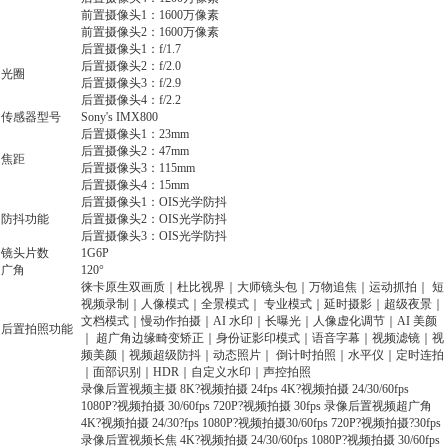
前置摄像头1：1600万像素
前置摄像头2：1600万像素
后置摄像头1：f/1.7
后置摄像头2：f/2.0
光圈
后置摄像头3：f/2.9
后置摄像头4：f/2.2
传感器型号
Sony's IMX800
后置摄像头1：23mm
后置摄像头2：47mm
焦距
后置摄像头3：115mm
后置摄像头4：15mm
后置摄像头1：OIS光学防抖
防抖功能
后置摄像头2：OIS光学防抖
后置摄像头3：OIS光学防抖
镜头片数
1G6P
广角
120°
徕卡原生双画质｜杜比视界｜大师镜头包｜万物追焦｜运动抓拍｜ 短
视频录制｜人像模式｜全景模式｜ 专业模式｜延时摄影｜超级夜景｜
文档模式｜慢动作拍摄｜AI 水印｜长曝光｜人像虚化调节｜AI 美颜
后置拍照功能
｜ 超广角边缘畸变矫正｜身份证影印模式｜语音字幕｜视频滤镜｜视
频美颜｜视频超级防抖｜动态照片｜ 倒计时拍照｜水平仪｜定时连拍
｜面部识别｜HDR｜自定义水印｜声控拍照
录像后置视频主摄 8K?视频拍摄 24fps 4K?视频拍摄 24/30/60fps
1080P?视频拍摄 30/60fps 720P?视频拍摄 30fps 录像后置视频超广角
4K?视频拍摄 24/30?fps 1080P?视频拍摄30/60fps 720P?视频拍摄?30fps
录像后置视频长焦 4K?视频拍摄 24/30/60fps 1080P?视频拍摄 30/60fps