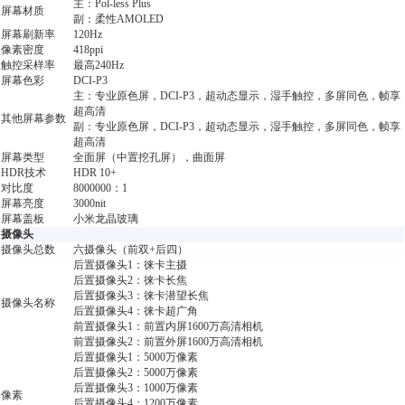
主：Pol-less Plus
屏幕材质
副：柔性AMOLED
屏幕刷新率
120Hz
像素密度
418ppi
触控采样率
最高240Hz
屏幕色彩
DCI-P3
主：专业原色屏，DCI-P3，超动态显示，湿手触控，多屏同色，帧享
超高清
其他屏幕参数
副：专业原色屏，DCI-P3，超动态显示，湿手触控，多屏同色，帧享
超高清
屏幕类型
全面屏（中置挖孔屏），曲面屏
HDR技术
HDR 10+
对比度
8000000：1
屏幕亮度
3000nit
屏幕盖板
小米龙晶玻璃
摄像头
摄像头总数
六摄像头（前双+后四）
后置摄像头1：徕卡主摄
后置摄像头2：徕卡长焦
后置摄像头3：徕卡潜望长焦
摄像头名称
后置摄像头4：徕卡超广角
前置摄像头1：前置内屏1600万高清相机
前置摄像头2：前置外屏1600万高清相机
后置摄像头1：5000万像素
后置摄像头2：5000万像素
后置摄像头3：1000万像素
像素
后置摄像头4：1200万像素