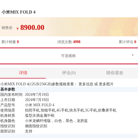
小米MIX FOLD 4
8900.00
销售价
￥
累计销量
0
浏览次数
4998
累计评论
0
可选规格
详情
评论(0)
猜你喜欢
小米MIX FOLD 4(12GB/256GB)参数规格查看： 更多信息 或 更多图片
基本参数
国内发布时间
2024年7月19日
上市日期
2024年7月19日
产品型号
小米 MIX FOLD 4
使用场景
拍照手机,智能手机,4G手机,快充手机,5G手机,折叠屏手机
机身材质
弧型水滴金属中框
机身颜色
小米龙鳞纤维版，白色，黑色，龙胆蓝
指纹识别
侧面指纹识别
面部识别
支持