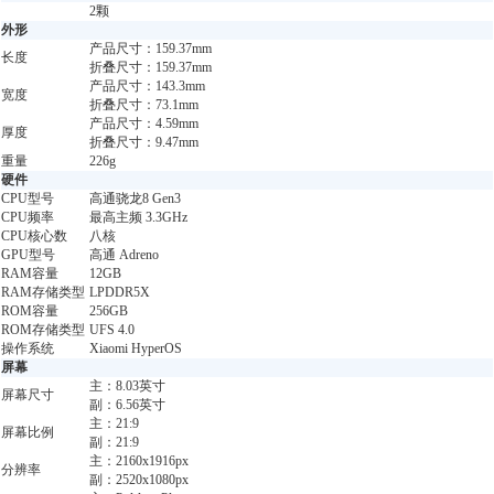
2颗
外形
产品尺寸：159.37mm
长度
折叠尺寸：159.37mm
产品尺寸：143.3mm
宽度
折叠尺寸：73.1mm
产品尺寸：4.59mm
厚度
折叠尺寸：9.47mm
重量
226g
硬件
CPU型号
高通骁龙8 Gen3
CPU频率
最高主频 3.3GHz
CPU核心数
八核
GPU型号
高通 Adreno
RAM容量
12GB
RAM存储类型
LPDDR5X
ROM容量
256GB
ROM存储类型
UFS 4.0
操作系统
Xiaomi HyperOS
屏幕
主：8.03英寸
屏幕尺寸
副：6.56英寸
主：21:9
屏幕比例
副：21:9
主：2160x1916px
分辨率
副：2520x1080px