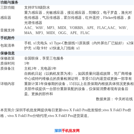
功能与服务
三防功能
支持IPX8级防水
重力感应器，光敏感应器，接近感应器，陀螺仪，电子罗盘，激光对
感应器
焦传感器，气压传感器，霍尔传感器，红外遥控，Flicker传感器，多
光谱传感器
AAC、WAV、MP3、MIDI、VORBIS、APE、FLAC,AAC、WAV、
音频支持
M4A、MP3、MIDI、OGG、APE、FLAC
手机附件
手机 x1充电头 x1 Type-C数据线×1原装膜（内外屏出厂已贴好） x2保
包装清单
护壳 x1取卡针 x1快速入门指南 x1
保修信息
保修政策
全国联保，享受三包服务
质保时间
1年
质保备注
主机1年，充电器1年
自购机日起（以购机发票为准），如因质量问题或故障，凭厂商维修
中心或特约维修点的质量检测证明，享受15日内退货或更换一部享有
详细内容
重新计算1年保修期的设备，15日以上在质保期内根据具体情况更换相
关部件或提供一台部分重新装配的设备，仅保留消费者现有设备后
盖。更换的部件和
数据来源： 中关村在线
本页简介:深圳手机批发网提供每日更新vivo X Fold3 Pro批发报价,vivo X Fold3 Pro价
格，vivo X Fold3 Pro分销代理,vivo X Fold3 Pro进货渠道。
深圳
手机批发网