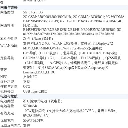
自研影像芯片V2
数
网络与连接
网络类型
5G，4G，3G
2G GSM: 850/900/1800/1900MHz; 2G CDMA: BC0/BC1; 3G WCDMA:
B1/B2/B4/B5/B6/B8/B19; 4G TD-LTE: B34/B38/B39/B40/B41/B42; 4G
网络频段
FDD-LTE:
B1/B2/B3/B4/B5/B7/B8/B12/B17/B18/B19/B20/B25/B26/B28/B66; 5G:
n1/n2/n3/n5/n7/n8/n12/n20/n25/n26/n28/n38/n40/n41/n77/n78/n66
SIM卡类型
双卡（Nano SIM卡）
支持 WLAN 2.4G、WLAN 5.0G频段；支持Wi-Fi Display;2*2
WLAN功能
MIMO;MU-MIMO;Wi-Fi 6;Wi-Fi 7;2.4G&5G双路并发
GPS导航（L1+L5双频），北斗导航（B1C+B1I+B2a+B2b四频），
定位导航
GLONASS导航（G1），Galileo导航（E1+E5a双频），QZSS导航
（L1+L5双频），A-GPS技术，蜂窝网络定位，无线局域网定位
蓝牙5.4，支持SBC;AAC;aptX;aptX HD;aptX Adaptive;aptX
蓝牙
Lossless;LDAC;LHDC
NFC
支持NFC
红外功能
支持
连接与共享
OTG
机身接口
USB Type-C接口
电池与续航
电池类型
不可拆卸式电池（双电芯）
电池容量
5700mAh
100W超快闪充（支持最大输入充电规格20V/5A，兼容11V/5A、
有线充电
9V/2A或9V/1.3A）
无线充电
50W无线闪充
无线反向充电
支持