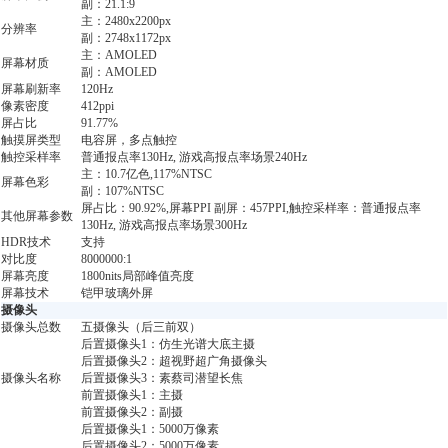
副：21.1:9
主：2480x2200px
分辨率
副：2748x1172px
主：AMOLED
屏幕材质
副：AMOLED
屏幕刷新率
120Hz
像素密度
412ppi
屏占比
91.77%
触摸屏类型
电容屏，多点触控
触控采样率
普通报点率130Hz, 游戏高报点率场景240Hz
主：10.7亿色,117%NTSC
屏幕色彩
副：107%NTSC
屏占比：90.92%,屏幕PPI 副屏：457PPI,触控采样率：普通报点率
其他屏幕参数
130Hz, 游戏高报点率场景300Hz
HDR技术
支持
对比度
8000000:1
屏幕亮度
1800nits局部峰值亮度
屏幕技术
铠甲玻璃外屏
摄像头
摄像头总数
五摄像头（后三前双）
后置摄像头1：仿生光谱大底主摄
后置摄像头2：超视野超广角摄像头
摄像头名称
后置摄像头3：素蔡司潜望长焦
前置摄像头1：主摄
前置摄像头2：副摄
后置摄像头1：5000万像素
后置摄像头2：5000万像素