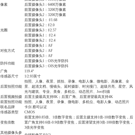
像素
后置摄像头3：6400万像素
前置摄像头1：3200万像素
前置摄像头2：3200万像素
后置摄像头1： f/1.68
后置摄像头2：f/2.0
光圈
后置摄像头3：f/2.57
前置摄像头1： f/2.4
前置摄像头2： f/2.4
后置摄像头1：AF
对焦方式
后置摄像头2：AF
后置摄像头3：AF
后置摄像头1：OIS光学防抖
防抖功能
后置摄像头3：OIS光学防抖
广角
119.4°
传感器尺寸
1/2.93英寸
拍照、人像、夜景、抓拍、录像、电影人像、微电影、高像素、全
后置拍照功能
景、超清文档、慢镜头、延时摄影、时光慢门、超级月亮、星空、风
光与建筑、专业、美食、多机位、动态照片、Jovi扫描
后置视频拍摄
后置主摄最高支持8K；后置广角、后置潜望最高支持4K
前置拍照功能
拍照、人像、夜景、录像、微电影、多机位、电影人像、动态照片
联名品牌
卡尔.蔡司认证
传感器类型
CMOS
前置支持0.85倍、1倍数字变焦；后置主摄支持1倍-10倍数字变焦，后
变焦倍数
置广角支持0.6倍-0.9倍数字变焦，后置潜望支持3倍-100倍数字变焦，
3倍光学变焦
其他摄像头参