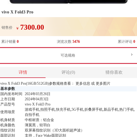
vivo X Fold3 Pro
7300.00
销售价
￥
累计销量
0
浏览次数
5476
累计评论
0
可选规格
详情
评论(0)
猜你喜欢
vivo X Fold3 Pro(16GB/512GB)参数规格查看： 更多信息 或 更多图片
基本参数
国内发布时间
2024年03月26日
上市日期
2024年04月3日
产品型号
vivo X Fold3 Pro
游戏手机,拍照手机,快充手机,5G手机,折叠屏手机,新品手机,热门手机,
使用场景
自拍手机
机身材质
中框材质：铝合金
机身颜色
薄翼黑，轻羽白
指纹识别
双屏幕指纹识别（3D大面积超声波）
面部识别
支持，Face Wake面部识别