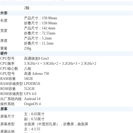
2颗
外形
产品尺寸：159.96mm
长度
折叠尺寸：159.96mm
产品尺寸：142.4mm
宽度
折叠尺寸：72.55mm
产品尺寸：5.2mm
厚度
折叠尺寸：11.2mm
重量
236g
硬件
CPU型号
高通骁龙8 Gen3
CPU频率
3.3GHz×1 + 3.0GHz×2 + 3.2GHz×3 + 2.3GHz×2
CPU核心数
八核
GPU型号
高通 Adreno 750
RAM容量
16GB
RAM存储类型
LPDDR5X
ROM容量
512GB
ROM存储类型
UFS 4.0
出厂系统内核
Android 14
操作系统
OriginOS 4
屏幕
主：8.03英寸
屏幕尺寸
副：6.53英寸
屏幕类型
全面屏（中置挖孔屏），折叠屏，曲面屏
主：4:3.55
屏幕比例