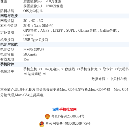
像素
后置摄像头2：200万像素
前置摄像头1：1600万像素
防抖功能
OIS光学防抖
网络与连接
网络类型
5G，4G，3G
SIM卡类型
双卡（Nano SIM卡）
GPS导航，AGPS，LTEPP，SUPL，Glonass导航，Galileo导航，
定位导航
Beidou
机身接口
USB Type-C接口
电池与续航
电池类型
不可拆卸电池
电池容量
5000mAh
有线充电
15w
手机附件
手机主机 x1 10w充电头 x1数据线 x1手机保护壳 x1取卡针 x1说明书
包装清单
x1法律声明 x1
数据来源： 中关村在线
本页简介:深圳手机批发网提供每日更新Moto G54批发报价,Moto G54价格，Moto G54
分销代理,Moto G54进货渠道。
深圳
手机批发网
粤ICP备2025500554号
粤公网安备44030002009475号