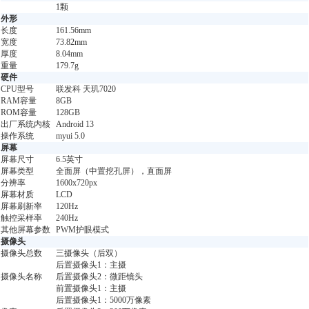
1颗
外形
长度
161.56mm
宽度
73.82mm
厚度
8.04mm
重量
179.7g
硬件
CPU型号
联发科 天玑7020
RAM容量
8GB
ROM容量
128GB
出厂系统内核
Android 13
操作系统
myui 5.0
屏幕
屏幕尺寸
6.5英寸
屏幕类型
全面屏（中置挖孔屏），直面屏
分辨率
1600x720px
屏幕材质
LCD
屏幕刷新率
120Hz
触控采样率
240Hz
其他屏幕参数
PWM护眼模式
摄像头
摄像头总数
三摄像头（后双）
后置摄像头1：主摄
摄像头名称
后置摄像头2：微距镜头
前置摄像头1：主摄
后置摄像头1：5000万像素