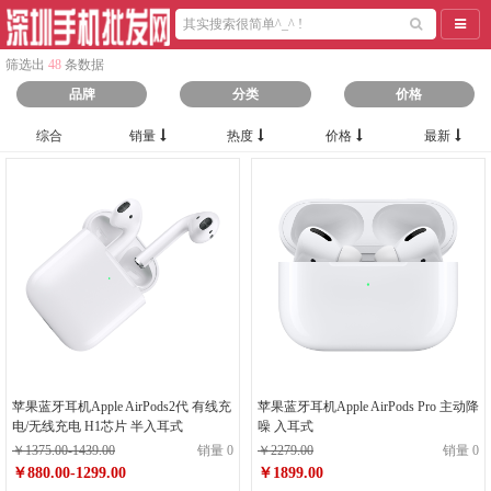
导航
筛选出
48
条数据
品牌
分类
价格
综合
销量
热度
价格
最新
苹果蓝牙耳机Apple AirPods2代 有线充
苹果蓝牙耳机Apple AirPods Pro 主动降
电/无线充电 H1芯片 半入耳式
噪 入耳式
￥1375.00-1439.00
销量 0
￥2279.00
销量 0
￥880.00-1299.00
￥1899.00