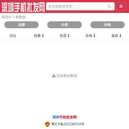
导航
筛选出
0
条数据
品牌
分类
价格
综合
销量
热度
价格
最新
没有相关数据
深圳
手机批发网
粤ICP备2025500554号