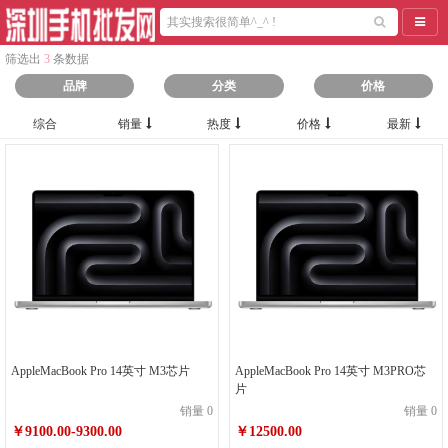
导航
筛选出
3
条数据
品牌
分类
价格
综合
销量
热度
价格
最新
AppleMacBook Pro 14英寸 M3芯片
AppleMacBook Pro 14英寸 M3PRO芯
片
销量 0
销量 0
￥9100.00-9300.00
￥12500.00