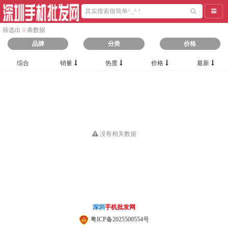
导航
筛选出
0
条数据
品牌
分类
价格
综合
销量
热度
价格
最新
没有相关数据
深圳
手机批发网
粤ICP备2025500554号