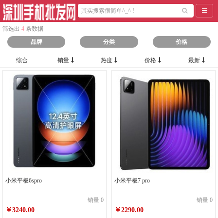
导航
筛选出
4
条数据
品牌
分类
价格
综合
销量
热度
价格
最新
小米平板6spro
小米平板7 pro
销量 0
销量 0
￥3240.00
￥2290.00