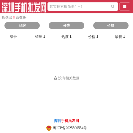
导航
筛选出
0
条数据
品牌
分类
价格
综合
销量
热度
价格
最新
没有相关数据
深圳
手机批发网
粤ICP备2025500554号