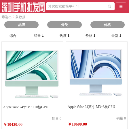
导航
筛选出
2
条数据
品牌
分类
价格
综合
销量
热度
价格
最新
Apple iMac 24英寸 M3+8核GPU
Apple imac 24寸 M3+10核GPU
销量 0
销量 0
￥10600.00
￥10420.00