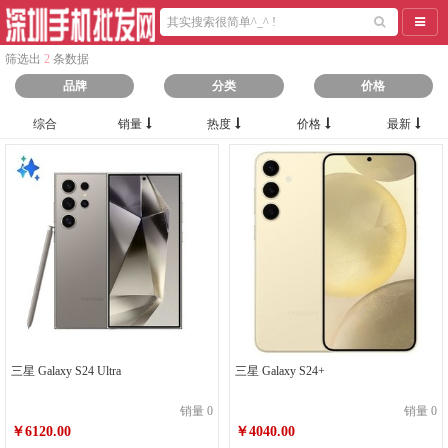
导航
筛选出
2
条数据
品牌
分类
价格
综合
销量
热度
价格
最新
三星 Galaxy S24 Ultra
三星 Galaxy S24+
销量 0
销量 0
￥6120.00
￥4040.00