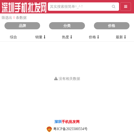
导航
筛选出
0
条数据
品牌
分类
价格
综合
销量
热度
价格
最新
没有相关数据
深圳
手机批发网
粤ICP备2025500554号