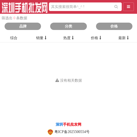
导航
筛选出
0
条数据
品牌
分类
价格
综合
销量
热度
价格
最新
没有相关数据
深圳
手机批发网
粤ICP备2025500554号