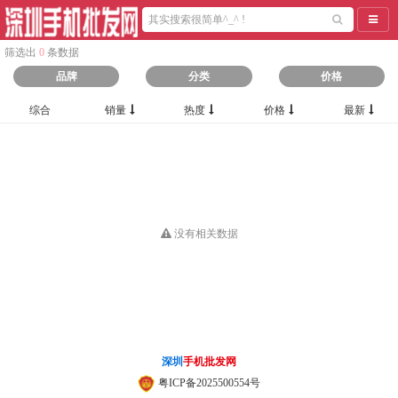
导航
筛选出
0
条数据
品牌
分类
价格
综合
销量
热度
价格
最新
没有相关数据
深圳
手机批发网
粤ICP备2025500554号