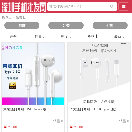
导航
筛选出
4
条数据
品牌
分类
价格
综合
销量
热度
价格
最新
荣耀经典耳机 USB Type-c版
华为经典耳机（USB Type-c版）
销量 0
销量 0
￥39.00
￥39.00