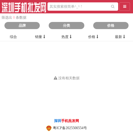
导航
筛选出
0
条数据
品牌
分类
价格
综合
销量
热度
价格
最新
没有相关数据
深圳
手机批发网
粤ICP备2025500554号