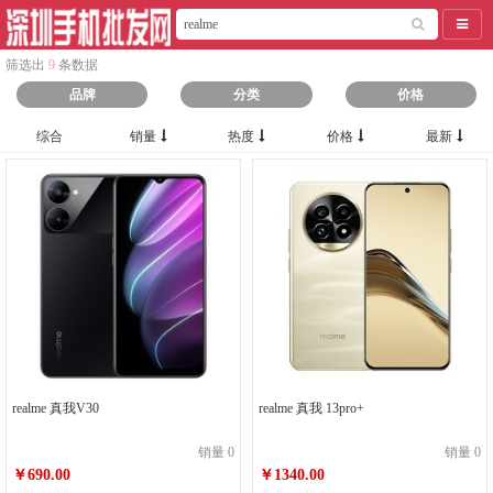
导航
筛选出
9
条数据
品牌
分类
价格
综合
销量
热度
价格
最新
realme 真我V30
realme 真我 13pro+
销量 0
销量 0
￥690.00
￥1340.00