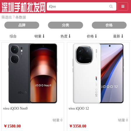
导航
筛选出
7
条数据
品牌
分类
价格
综合
销量
热度
价格
最新
vivo iQOO Neo9
vivo iQOO 12
销量 0
销量 0
￥1580.00
￥3350.00