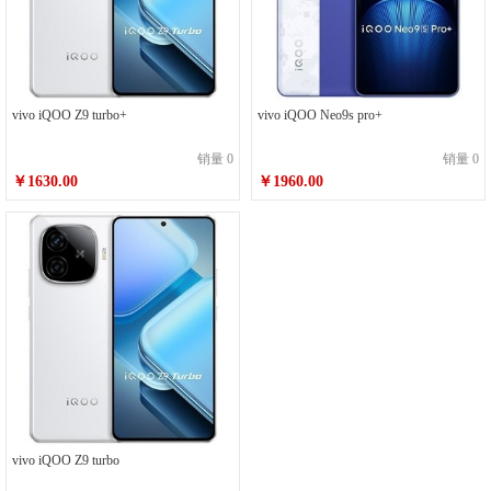
vivo iQOO Z9 turbo+
vivo iQOO Neo9s pro+
销量 0
销量 0
￥1630.00
￥1960.00
vivo iQOO Z9 turbo